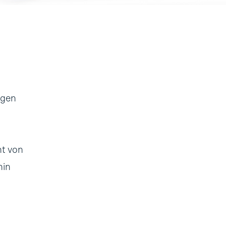
igen
ht von
hin