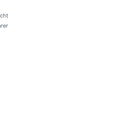
acht
rer