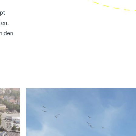
pt
fen.
n den