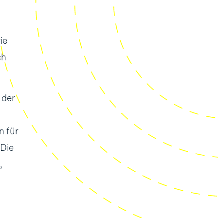
ie
ch
 der
n für
 Die
,