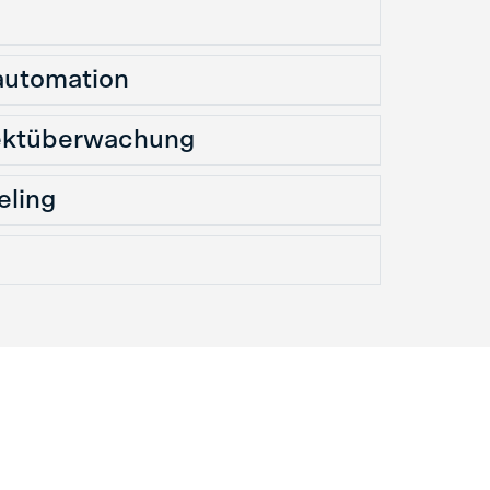
utomation
ektüberwachung
eling